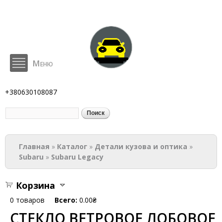
Перейти к
основному
содержанию
Меню
BodyParts
+380630108087
Поиск
Форма поиска
Вы здесь
Главная
»
Каталог
»
Детали кузова и оптика
»
Subaru
»
Subaru Legacy
Корзина
0
товаров
Всего:
0.00₴
СТЕКЛО ВЕТРОВОЕ ЛОБОВОЕ