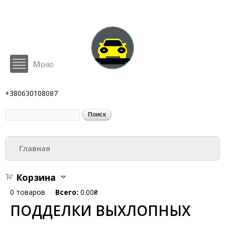
Перейти к
основному
содержанию
Меню
BodyParts
+380630108087
Поиск
Форма поиска
Вы здесь
Главная
Корзина
0
товаров
Всего:
0.00₴
ПОДДЕЛКИ ВЫХЛОПНЫХ