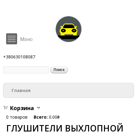
Перейти к
основному
содержанию
Меню
BodyParts
+380630108087
Поиск
Форма поиска
Вы здесь
Главная
Корзина
0
товаров
Всего:
0.00₴
ГЛУШИТЕЛИ ВЫХЛОПНОЙ