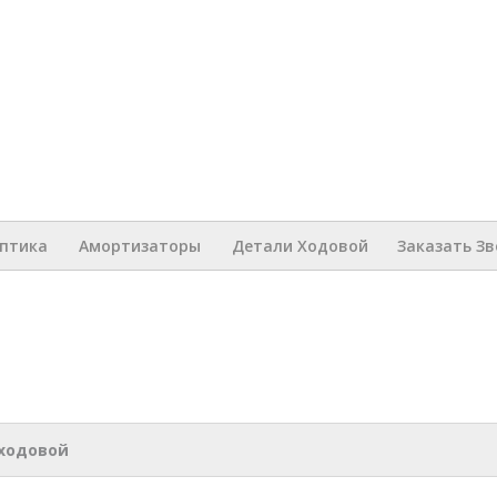
Перейти к
основному
содержанию
s
Оптика
Амортизаторы
Детали Ходовой
Заказать З
ходовой