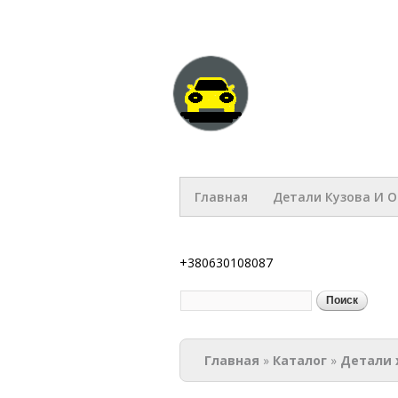
BodyPart
Главная
Детали Кузова И 
+380630108087
Поиск
Форма поиска
Вы здесь
Главная
»
Каталог
»
Детали 