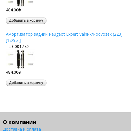
484.00₴
Амортизатор задний Peugeot Expert Valnнk/Podvozek (223)
[12/95-]
TL C00177.2
484.00₴
О компании
Доставка и оплата