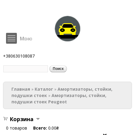
Перейти к
основному
содержанию
Меню
BodyParts
+380630108087
Поиск
Форма поиска
Вы здесь
Главная
»
Каталог
»
Амортизаторы, стойки,
подушки стоек
»
Амортизаторы, стойки,
подушки стоек Peugeot
Корзина
0
товаров
Всего:
0.00₴