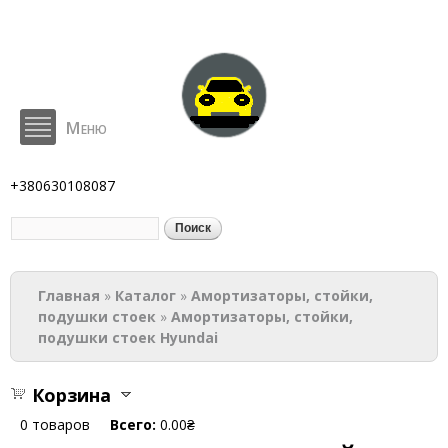
Перейти к
основному
содержанию
Меню
BodyParts
+380630108087
Поиск
Форма поиска
Вы здесь
Главная
»
Каталог
»
Амортизаторы, стойки,
подушки стоек
»
Амортизаторы, стойки,
подушки стоек Hyundai
Корзина
0
товаров
Всего:
0.00₴