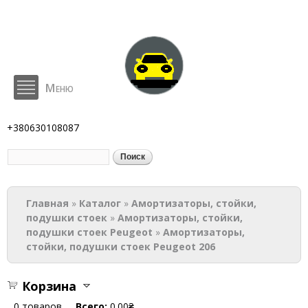
Перейти к
основному
содержанию
Меню
BodyParts
+380630108087
Поиск
Форма поиска
Вы здесь
Главная
»
Каталог
»
Амортизаторы, стойки,
подушки стоек
»
Амортизаторы, стойки,
подушки стоек Peugeot
»
Амортизаторы,
стойки, подушки стоек Peugeot 206
Корзина
0
товаров
Всего:
0.00₴